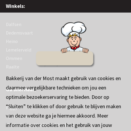
Winkels:
Dalfsen
Dedemsvaart
Heino
Lemelerveld
Ommen
Raalte
Bakkerij van der Most maakt gebruik van cookies en
daarmee vergelijkbare technieken om jou een
Ga snel naar:
optimale bezoekerservaring te bieden. Door op
“Sluiten” te klikken of door gebruik te blijven maken
Piggy
van deze website ga je hiermee akkoord. Meer
Sponsorbeleid
informatie over cookies en het gebruik van jouw
Maatschappelijke betrokkenheid