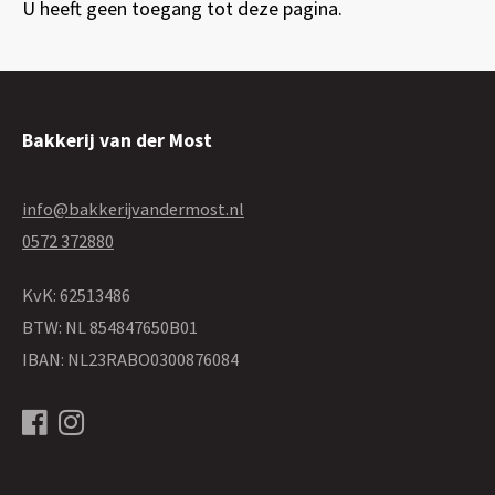
U heeft geen toegang tot deze pagina.
Bakkerij van der Most
info@bakkerijvandermost.nl
0572 372880
KvK: 62513486
BTW: NL 854847650B01
IBAN: NL23RABO0300876084