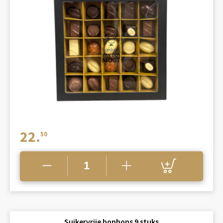
22.
50
Suikervrije bonbons 9 stuks