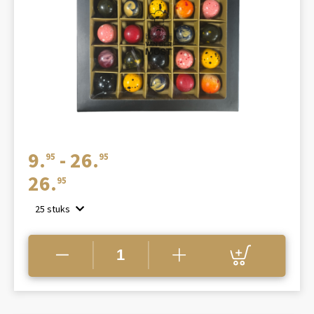
Prijsklasse:
9.
-
26.
95
95
€9.95
26.
95
tot
25 stuks
€26.95