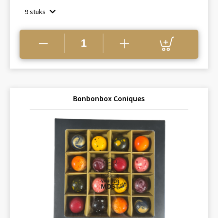
tot
9 stuks
€26.95
Bonbonbox Coniques