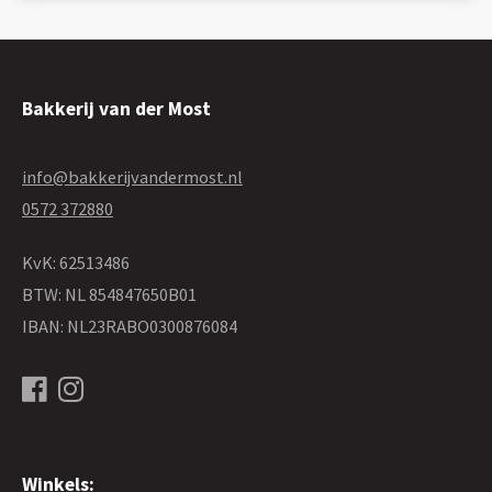
Bakkerij van der Most
info@bakkerijvandermost.nl
0572 372880
KvK: 62513486
BTW: NL 854847650B01
IBAN: NL23RABO0300876084
Winkels: