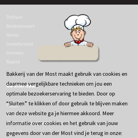
Dalfsen
Dedemsvaart
Heino
Lemelerveld
Ommen
Raalte
Bakkerij van der Most maakt gebruik van cookies en
daarmee vergelijkbare technieken om jou een
Ga snel naar:
optimale bezoekerservaring te bieden. Door op
“Sluiten” te klikken of door gebruik te blijven maken
Piggy
van deze website ga je hiermee akkoord. Meer
Sponsorbeleid
informatie over cookies en het gebruik van jouw
Maatschappelijke betrokkenheid
Zakelijk
gegevens door van der Most vind je terug in onze: