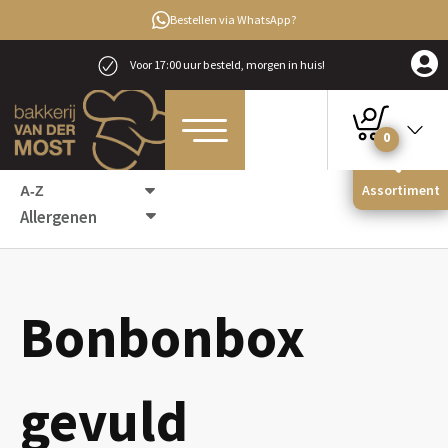
Bestellen via WhatsApp?
Voor 17:00 uur besteld, morgen in huis!
0
Home
Producten
Chocolaterie
Bonbonbox gevuld
Assortiment
Allergenen
Bonbonbox
gevuld