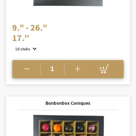
Prijsklasse:
9.
-
26.
95
95
€9.95
17.
50
tot
16 stuks
€26.95
Bonbonbox Coniques