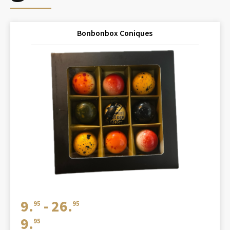
Bonbonbox Coniques
Prijsklasse:
9.
-
26.
95
95
€9.95
9.
95