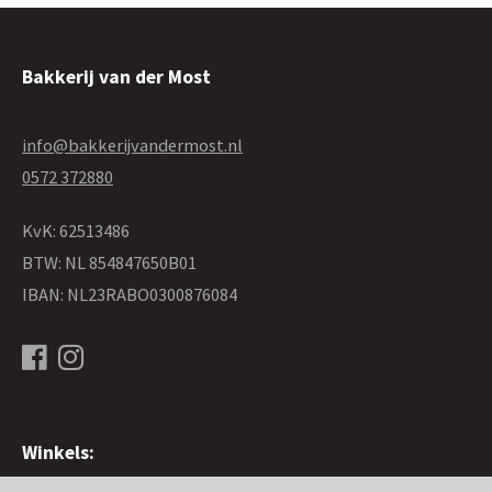
Bakkerij van der Most
info@bakkerijvandermost.nl
0572 372880
KvK: 62513486
BTW: NL 854847650B01
IBAN: NL23RABO0300876084
Winkels: