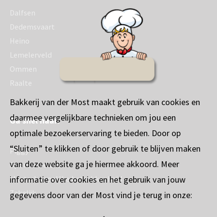
Dalfsen
Dedemsvaart
Heino
Lemelerveld
Ommen
Raalte
Bakkerij van der Most maakt gebruik van cookies en
daarmee vergelijkbare technieken om jou een
Ga snel naar:
optimale bezoekerservaring te bieden. Door op
“Sluiten” te klikken of door gebruik te blijven maken
Piggy
van deze website ga je hiermee akkoord. Meer
Sponsorbeleid
informatie over cookies en het gebruik van jouw
Maatschappelijke betrokkenheid
Zakelijk
gegevens door van der Most vind je terug in onze: