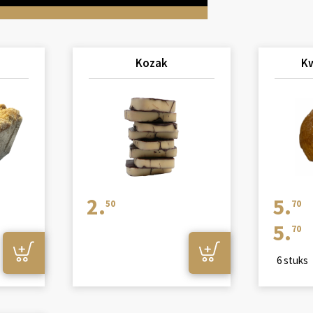
Kozak
Kw
2.
5.
50
70
5.
70
6 stuks