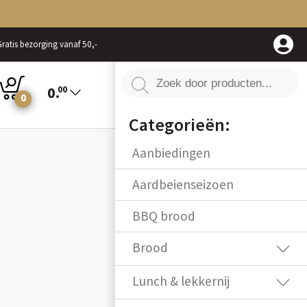
ratis bezorging vanaf 50,-
0.
00
0
Allergenen
Categorieën:
Aanbiedingen
Aardbeienseizoen
BBQ brood
Brood
Lunch & lekkernij