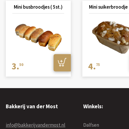
Mini busbroodjes ( 5st.)
Mini suikerbroodje (
3.
4.
50
75
Bakkerij van der Most
Winkels:
info@bakkerijvandermost.nl
Dalfsen