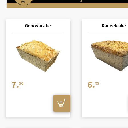
Genovacake
Kaneelcake
7.
6.
50
95