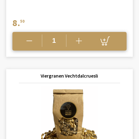
8.
50
Viergranen Vechtdalcruesli