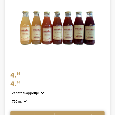
4.
95
4.
95
Vechtdal-appeltje
750 ml