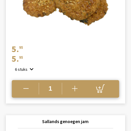
5.
95
5.
95
6 stuks
Sallands genoegen jam