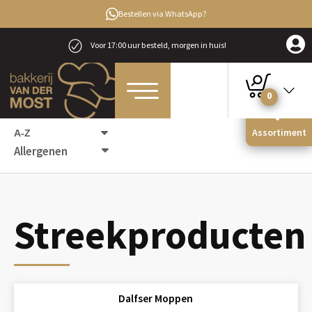
Bestellen via WhatsApp?
Voor 17:00 uur besteld, morgen in huis!
0
Home
Producten
Streekproducten
Assortiment
Allergenen
Streekproducten
Dalfser Moppen