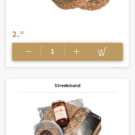
2.
25
Streekmand