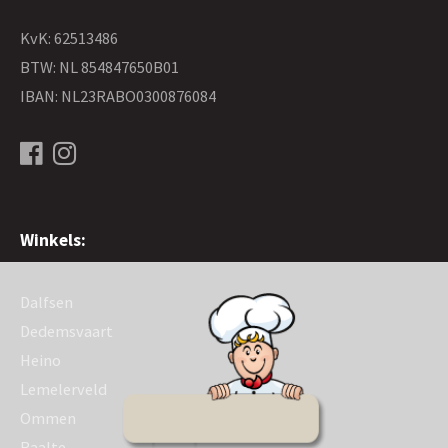
KvK: 62513486
BTW: NL 854847650B01
IBAN: NL23RABO0300876084
Winkels:
Dalfsen
Dedemsvaart
Heino
Lemelerveld
Ommen
Raalte