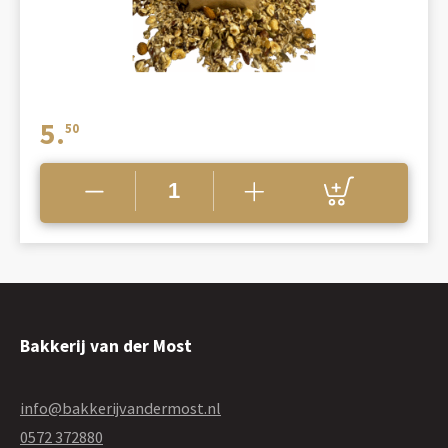
5.
50
Bakkerij van der Most
info@bakkerijvandermost.nl
0572 372880