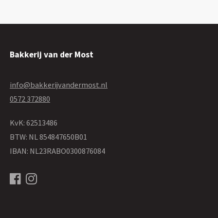
Bakkerij van der Most
info@bakkerijvandermost.nl
0572 372880
KvK: 62513486
BTW: NL 854847650B01
IBAN: NL23RABO0300876084