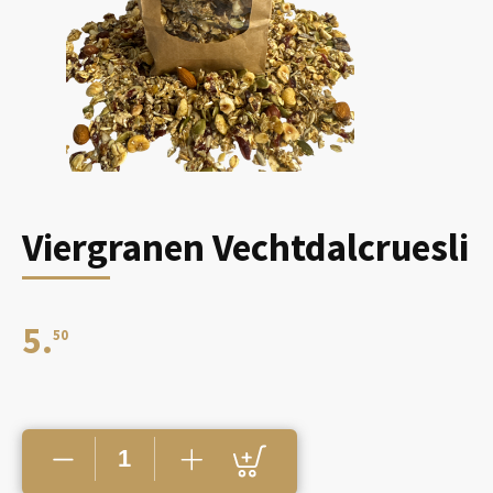
Viergranen Vechtdalcruesli
5.
50
Viergranen
Vechtdalcruesli
aantal