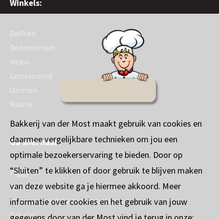
Winkels:
Dalfsen
Dedemsvaart
Heino
Lemelerveld
Ommen
Raalte
Bakkerij van der Most maakt gebruik van cookies en
daarmee vergelijkbare technieken om jou een
Ga snel naar:
optimale bezoekerservaring te bieden. Door op
“Sluiten” te klikken of door gebruik te blijven maken
Piggy
van deze website ga je hiermee akkoord. Meer
Sponsorbeleid
informatie over cookies en het gebruik van jouw
Maatschappelijke betrokkenheid
Zakelijk
gegevens door van der Most vind je terug in onze: