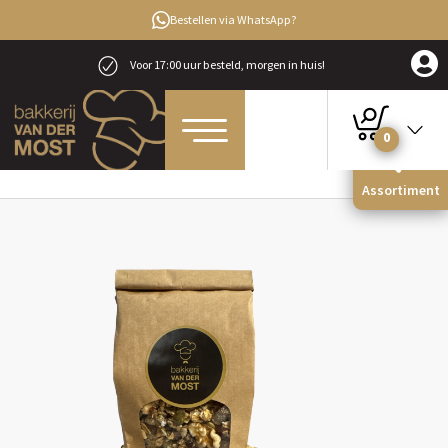
Bestellen via WhatsApp?
Voor 17:00 uur besteld, morgen in huis!
0
Home
Streekproducten
Viergranen Vechtdalcruesli
Assortiment