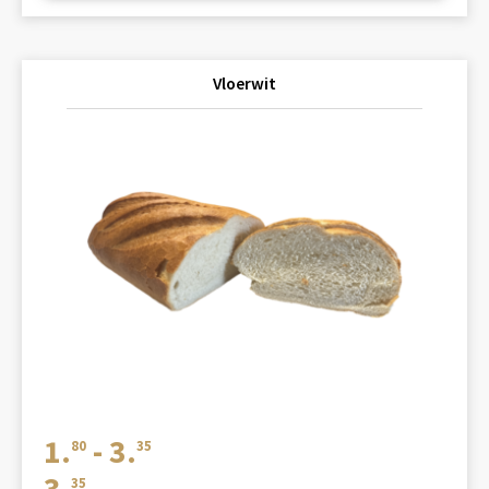
Vloerwit
Prijsklasse:
1.
-
3.
80
35
€1.80
3.
35