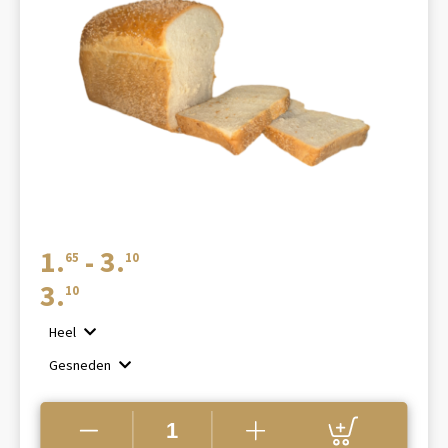
Prijsklasse:
1.
-
3.
65
10
€1.65
3.
10
tot
Heel
€3.10
Gesneden