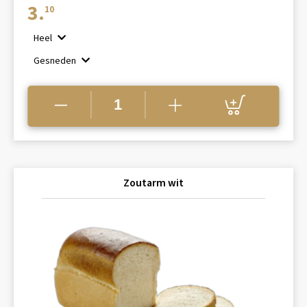
€1.65
3.
10
tot
Heel
€3.10
Gesneden
Zoutarm wit