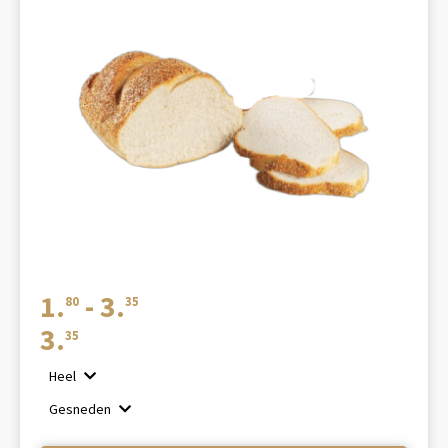
Prijsklasse:
1.
-
3.
80
35
€1.80
3.
35
tot
Heel
€3.35
Gesneden