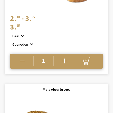
Prijsklasse:
2.
-
3.
10
95
€2.10
3.
95
tot
Heel
€3.95
Gesneden
Mais vloerbrood