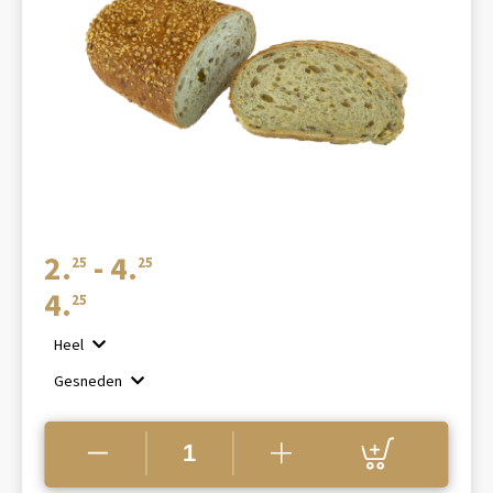
Prijsklasse:
2.
-
4.
25
25
€2.25
4.
25
tot
Heel
€4.25
Gesneden