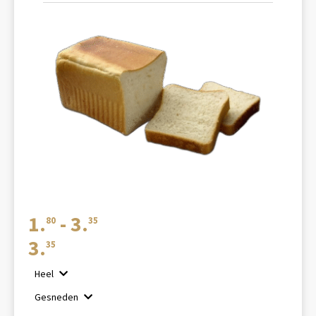
Prijsklasse:
1.
-
3.
80
35
€1.80
3.
35
tot
Heel
€3.35
Gesneden