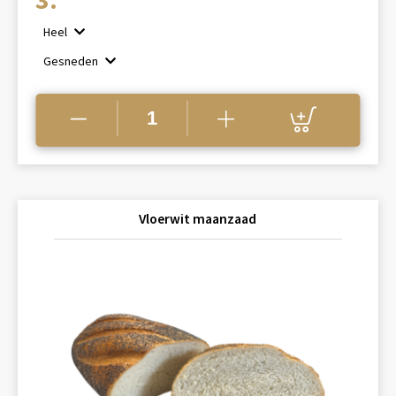
tot
Heel
€3.35
Gesneden
Vloerwit maanzaad