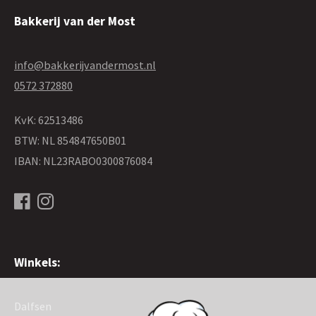
Bakkerij van der Most
info@bakkerijvandermost.nl
0572 372880
KvK: 62513486
BTW: NL 854847650B01
IBAN: NL23RABO0300876084
Winkels:
Dalfsen