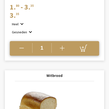
Prijsklasse:
1.
-
3.
80
35
€1.80
3.
35
tot
Heel
€3.35
Gesneden
Witbrood