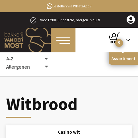
Bestellen via WhatsApp?
Voor 17:00 uur besteld, morgen in huis!
0
Home
Producten
Brood
Witbrood
Assortiment
Allergenen
Witbrood
Casino wit