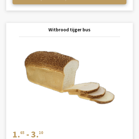
Witbrood tijger bus
Prijsklasse:
1.
-
3.
65
10