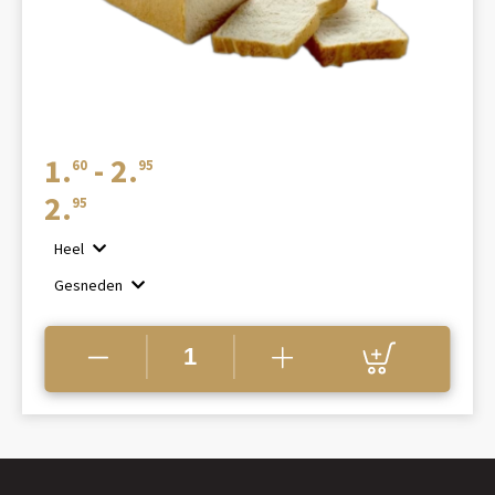
Prijsklasse:
1.
-
2.
60
95
€1.60
2.
95
tot
Heel
€2.95
Gesneden