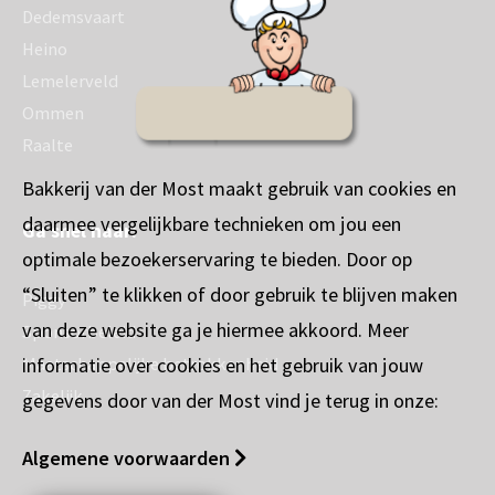
Dedemsvaart
Heino
Lemelerveld
Ommen
Raalte
Bakkerij van der Most maakt gebruik van cookies en
daarmee vergelijkbare technieken om jou een
Ga snel naar:
optimale bezoekerservaring te bieden. Door op
“Sluiten” te klikken of door gebruik te blijven maken
Piggy
van deze website ga je hiermee akkoord. Meer
Sponsorbeleid
informatie over cookies en het gebruik van jouw
Maatschappelijke betrokkenheid
Zakelijk
gegevens door van der Most vind je terug in onze:
Algemene voorwaarden