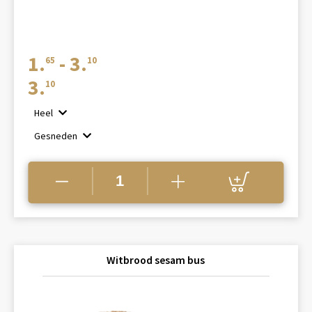
Prijsklasse:
1.
-
3.
65
10
€1.65
3.
10
tot
Heel
€3.10
Gesneden
Witbrood sesam bus