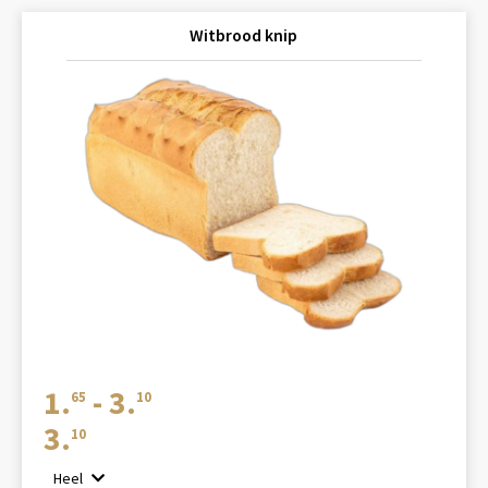
Witbrood knip
Prijsklasse:
1.
-
3.
65
10
€1.65
3.
10
tot
Heel