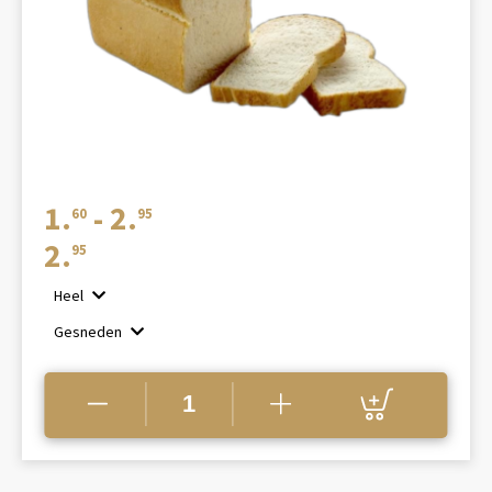
Prijsklasse:
1.
-
2.
60
95
€1.60
2.
95
tot
Heel
€2.95
Gesneden