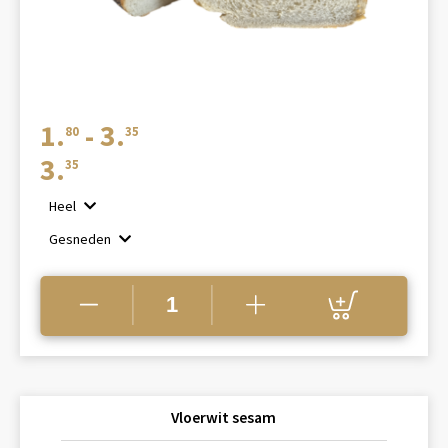
Prijsklasse:
1.
-
3.
80
35
€1.80
3.
35
tot
Heel
€3.35
Gesneden
Vloerwit sesam