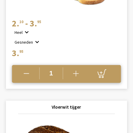
Prijsklasse:
2.
-
3.
10
95
€2.10
Heel
tot
Gesneden
€3.95
3.
95
Vloerwit tijger