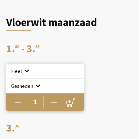
Vloerwit maanzaad
Prijsklasse:
1.
-
3.
80
35
€1.80
Heel
tot
Gesneden
Vloerwit
maanzaad
€3.35
aantal
3.
35