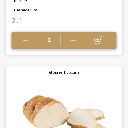
Heel
tot
Gesneden
€2.95
2.
95
Vloerwit sesam