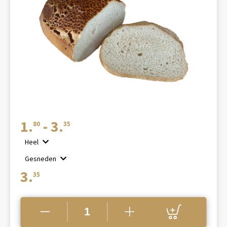
Prijsklasse:
1.
-
3.
80
35
€1.80
Heel
tot
Gesneden
€3.35
3.
35