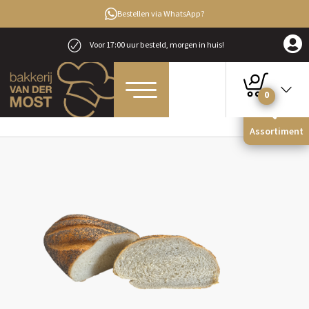
Bestellen via WhatsApp?
Voor 17:00 uur besteld, morgen in huis!
0
Home
Brood
Witbrood
Vloerwit maanzaad
Assortiment