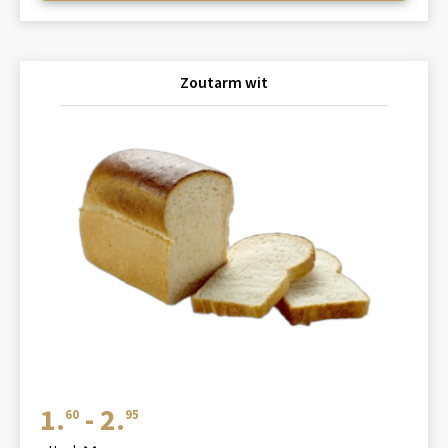
Zoutarm wit
Prijsklasse:
1.
-
2.
60
95
€1.60