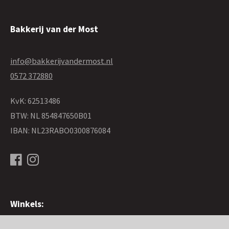
Bakkerij van der Most
info@bakkerijvandermost.nl
0572 372880
KvK: 62513486
BTW: NL 854847650B01
IBAN: NL23RABO0300876084
Winkels: