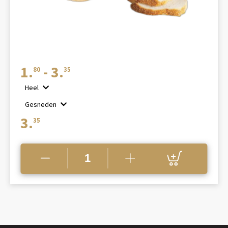
Prijsklasse:
1.
-
3.
80
35
€1.80
Heel
tot
Gesneden
€3.35
3.
35