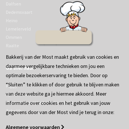
Dalfsen
Dedemsvaart
Heino
Lemelerveld
Ommen
Raalte
Bakkerij van der Most maakt gebruik van cookies en
daarmee vergelijkbare technieken om jou een
Ga snel naar:
optimale bezoekerservaring te bieden. Door op
“Sluiten” te klikken of door gebruik te blijven maken
Piggy
van deze website ga je hiermee akkoord. Meer
Sponsorbeleid
informatie over cookies en het gebruik van jouw
Maatschappelijke betrokkenheid
Zakelijk
gegevens door van der Most vind je terug in onze:
Algemene voorwaarden