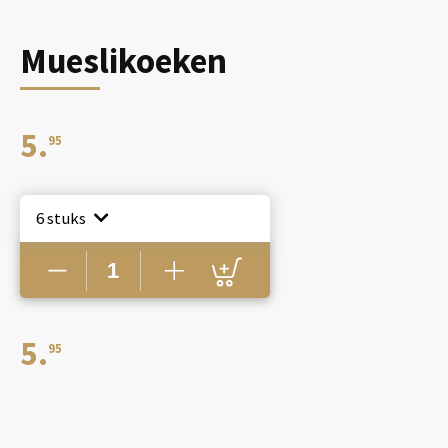
Mueslikoeken
5.
95
6 stuks
Mueslikoeken
aantal
5.
95