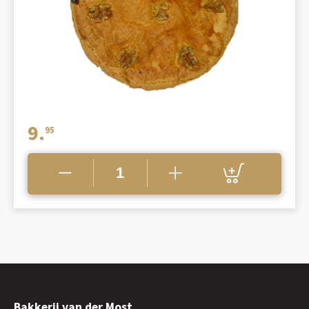
9.
95
Bakkerij van der Most