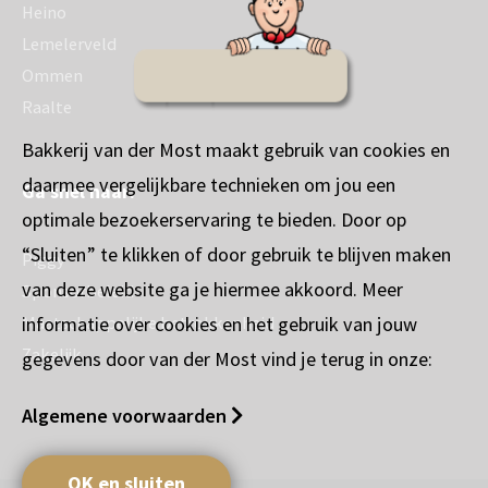
Heino
Lemelerveld
Ommen
Raalte
Bakkerij van der Most maakt gebruik van cookies en
daarmee vergelijkbare technieken om jou een
Ga snel naar:
optimale bezoekerservaring te bieden. Door op
“Sluiten” te klikken of door gebruik te blijven maken
Piggy
van deze website ga je hiermee akkoord. Meer
Sponsorbeleid
informatie over cookies en het gebruik van jouw
Maatschappelijke betrokkenheid
Zakelijk
gegevens door van der Most vind je terug in onze:
Algemene voorwaarden
OK en sluiten