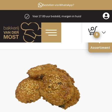
Bestellen via WhatsApp?
Voor 17:00 uur besteld, morgen in huis!
0
Home
Streekproducten
Mueslikoeken
Assortiment