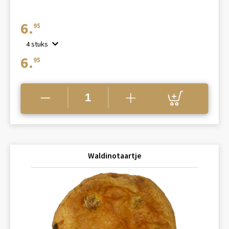
6.
95
4 stuks
6.
95
Waldinotaartje