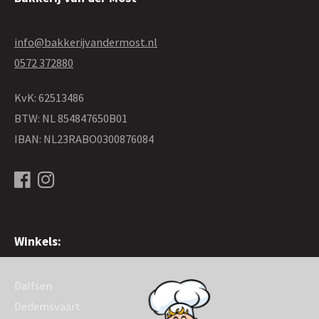
info@bakkerijvandermost.nl
0572 372880
KvK: 62513486
BTW: NL 854847650B01
IBAN: NL23RABO0300876084
Winkels:
Dalfsen
Dedemsvaart