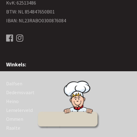
KvK: 62513486
BTW: NL 854847650B01
IBAN: NL23RABO0300876084
Winkels:
Dalfsen
Dedemsvaart
Heino
Lemelerveld
Ommen
Raalte