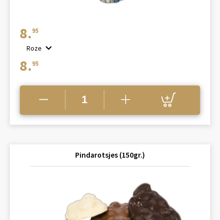
8.
95
Roze
8.
95
Pindarotsjes (150gr.)