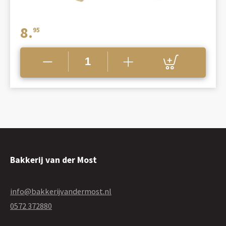
8.
95
Bakkerij van der Most
info@bakkerijvandermost.nl
0572 372880