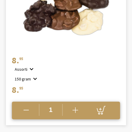
8.
95
Assorti
150 gram
8.
95