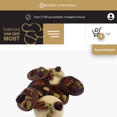
Bestellen via WhatsApp?
Voor 17:00 uur besteld, morgen in huis!
0
Home
Chocolaterie
Chocolade 150 gram
Studentenflikken (150 gr.)
Assortiment