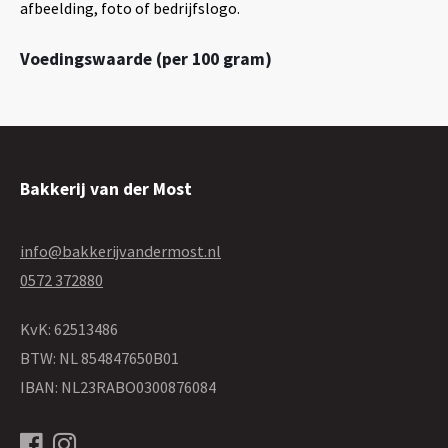
afbeelding, foto of bedrijfslogo.
Voedingswaarde (per 100 gram)
Bakkerij van der Most
info@bakkerijvandermost.nl
0572 372880
KvK: 62513486
BTW: NL 854847650B01
IBAN: NL23RABO0300876084