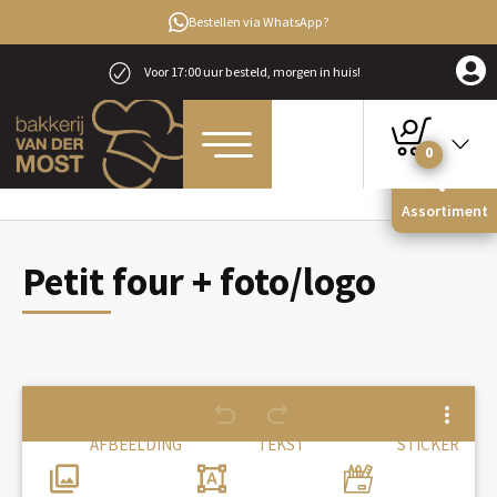
Bestellen via WhatsApp?
Voor 17:00 uur besteld, morgen in huis!
0
Home
Gebak & Koeken
Petitfour & High Tea
Petit four + foto/logo
Assortiment
Petit four + foto/logo
AFBEELDING
TEKST
STICKER