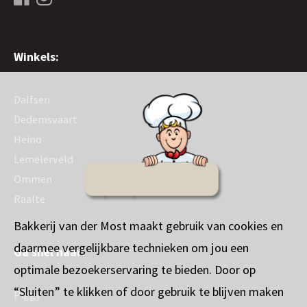
Winkels:
Dalfsen
Dedemsvaart
Heino
Lemelerveld
Ommen
Raalte
Bakkerij van der Most maakt gebruik van cookies en
daarmee vergelijkbare technieken om jou een
Ga snel naar:
optimale bezoekerservaring te bieden. Door op
“Sluiten” te klikken of door gebruik te blijven maken
Piggy