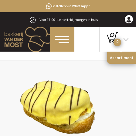
Bestellen via WhatsApp?
Voor 17:00 uur besteld, morgen in huis!
0
Home
Gebak & Koeken
Gebak
Bananensoes
Assortiment