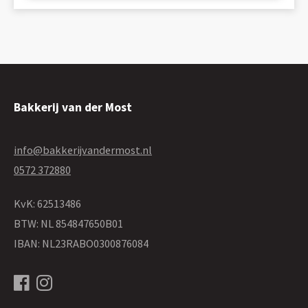
Bakkerij van der Most
info@bakkerijvandermost.nl
0572 372880
KvK: 62513486
BTW: NL 854847650B01
IBAN: NL23RABO0300876084