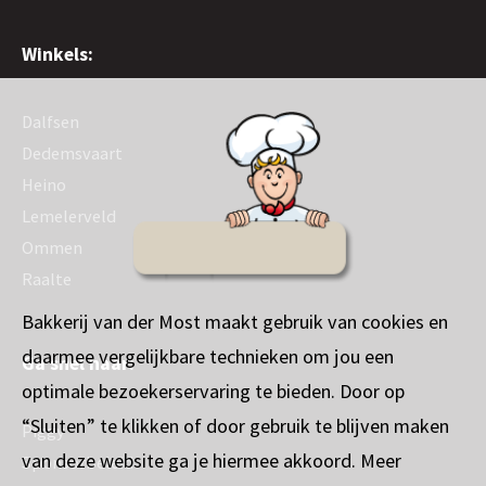
Winkels:
Dalfsen
Dedemsvaart
Heino
Lemelerveld
Ommen
Raalte
Bakkerij van der Most maakt gebruik van cookies en
daarmee vergelijkbare technieken om jou een
Ga snel naar:
optimale bezoekerservaring te bieden. Door op
“Sluiten” te klikken of door gebruik te blijven maken
Piggy
van deze website ga je hiermee akkoord. Meer
Sponsorbeleid