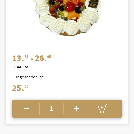
Prijsklasse:
13.
-
26.
75
95
€13.75
Heel
tot
Ongesneden
€26.95
25.
95