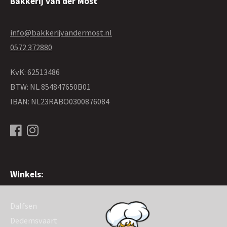
Bakkerij van der Most
info@bakkerijvandermost.nl
0572 372880
KvK: 62513486
BTW: NL 854847650B01
IBAN: NL23RABO0300876084
Winkels:
Dalfsen
Dedemsvaart