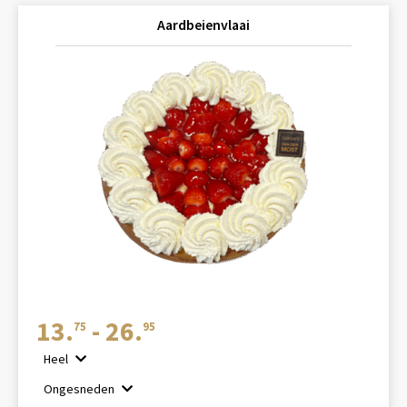
Aardbeienvlaai
Prijsklasse:
13.
-
26.
75
95
€13.75
Heel
tot
Ongesneden
€26.95