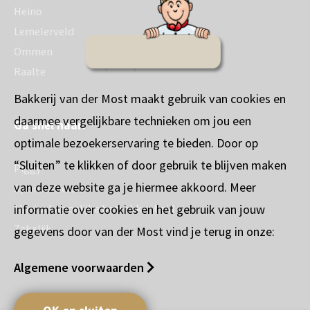
Heino
Lemelerveld
Ommen
Raalte
Bakkerij van der Most maakt gebruik van cookies en
daarmee vergelijkbare technieken om jou een
Ga snel naar:
optimale bezoekerservaring te bieden. Door op
“Sluiten” te klikken of door gebruik te blijven maken
Piggy
van deze website ga je hiermee akkoord. Meer
Sponsorbeleid
informatie over cookies en het gebruik van jouw
Maatschappelijke betrokkenheid
Zakelijk
gegevens door van der Most vind je terug in onze:
Algemene voorwaarden