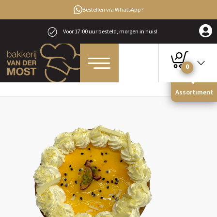
Bestellen via WhatsApp?
Voor 17:00 uur besteld, morgen in huis!
0
Home
Taarten & Vlaaien
Vlaaien
Passievrucht vlaai
Assortiment