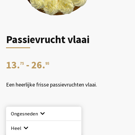
Passievrucht vlaai
Prijsklasse:
13.
-
26.
75
95
€13.75
Een heerlijke frisse passievruchten vlaai.
tot
Ongesneden
€26.95
Heel
Passievrucht