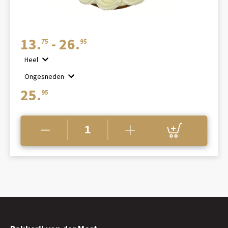
Prijsklasse:
13.
-
26.
75
95
€13.75
Heel
tot
Ongesneden
€26.95
25.
95