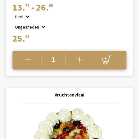
Prijsklasse:
13.
-
26.
75
95
€13.75
Heel
tot
Ongesneden
€26.95
25.
95
Vruchtenvlaai