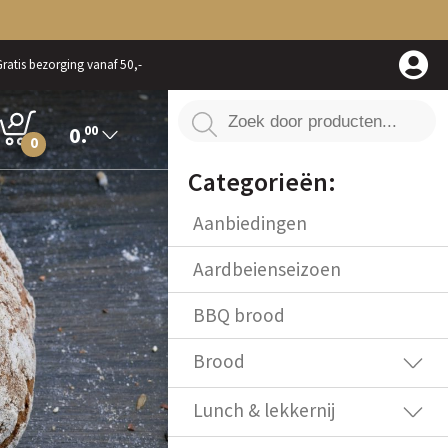
ratis bezorging vanaf 50,-
0.
00
0
Categorieën:
Aanbiedingen
Aardbeienseizoen
BBQ brood
Brood
Lunch & lekkernij