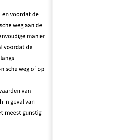
d en voordat de
ische weg aan de
eenvoudige manier
al voordat de
langs
onische weg of op
rwaarden van
h in geval van
et meest gunstig