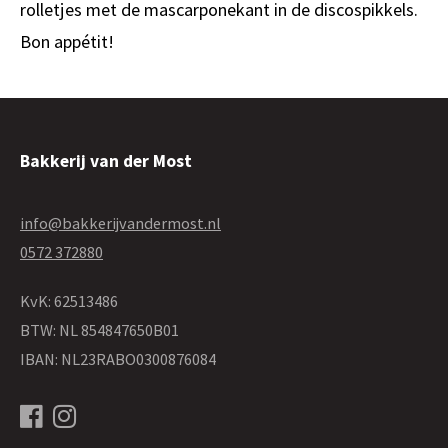
rolletjes met de mascarponekant in de discospikkels.
Bon appétit!
Bakkerij van der Most
info@bakkerijvandermost.nl
0572 372880
KvK: 62513486
BTW: NL 854847650B01
IBAN: NL23RABO0300876084