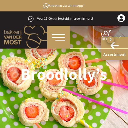
Bestellen via WhatsApp?
Voor 17:00 uur besteld, morgen in huis!
0
Assortiment
Broodlolly’s