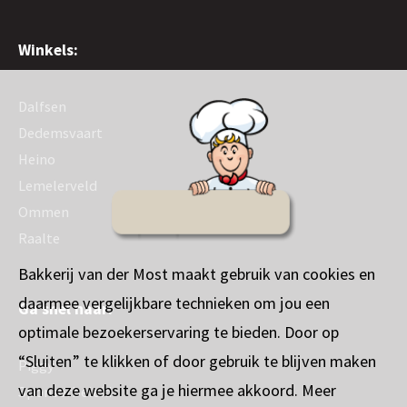
Winkels:
Dalfsen
Dedemsvaart
Heino
Lemelerveld
Ommen
Raalte
Bakkerij van der Most maakt gebruik van cookies en
daarmee vergelijkbare technieken om jou een
Ga snel naar:
optimale bezoekerservaring te bieden. Door op
“Sluiten” te klikken of door gebruik te blijven maken
Piggy
van deze website ga je hiermee akkoord. Meer
Sponsorbeleid