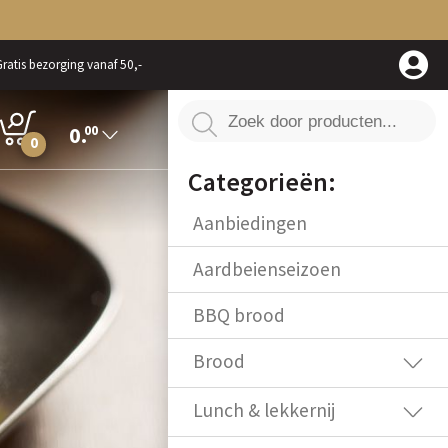
ratis bezorging vanaf 50,-
0.
00
0
Categorieën:
Aanbiedingen
Aardbeienseizoen
BBQ brood
Brood
Lunch & lekkernij