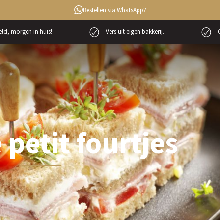
Bestellen via WhatsApp?
ld, morgen in huis!
Vers uit eigen bakkerij.
G
 petit fourtjes