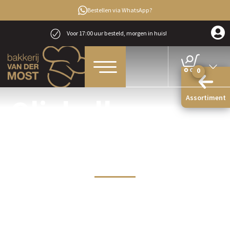
Bestellen via WhatsApp?
Voor 17:00 uur besteld, morgen in huis!
0
Assortiment
Oliebollen
bakken