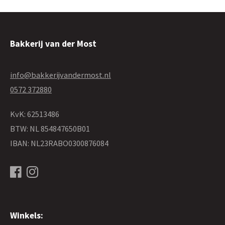
Bakkerij van der Most
info@bakkerijvandermost.nl
0572 372880
KvK: 62513486
BTW: NL 854847650B01
IBAN: NL23RABO0300876084
Winkels: