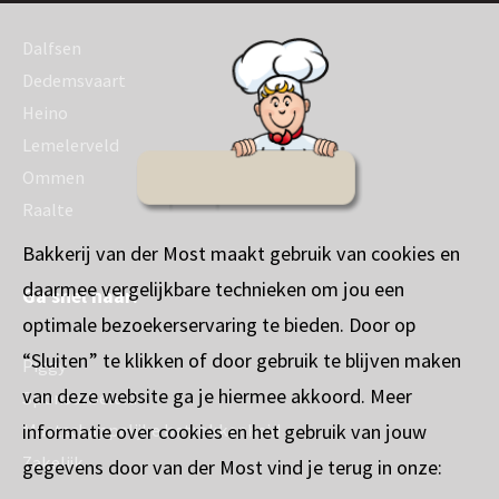
Dalfsen
Dedemsvaart
Heino
Lemelerveld
Ommen
Raalte
Bakkerij van der Most maakt gebruik van cookies en
daarmee vergelijkbare technieken om jou een
Ga snel naar:
optimale bezoekerservaring te bieden. Door op
“Sluiten” te klikken of door gebruik te blijven maken
Piggy
van deze website ga je hiermee akkoord. Meer
Sponsorbeleid
informatie over cookies en het gebruik van jouw
Maatschappelijke betrokkenheid
Zakelijk
gegevens door van der Most vind je terug in onze: