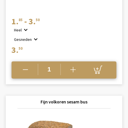
Prijsklasse:
1.
-
3.
85
50
€1.85
Heel
tot
Gesneden
€3.50
3.
50
Fijn volkoren sesam bus