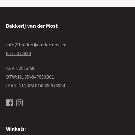
Bakkerij van der Most
info@bakkerijvandermost.nl
0572 372880
KvK: 62513486
BTW: NL 854847650B01
IBAN: NL23RABO0300876084
Winkels: