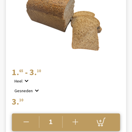
Prijsklasse:
1.
-
3.
65
10
€1.65
Heel
tot
Gesneden
€3.10
3.
10