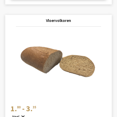
Vloervolkoren
Prijsklasse:
1.
-
3.
80
35
€1.80
Heel