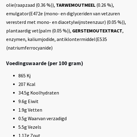
olie(raapzaad (0.36 %)),
TARWEMOUTMEEL
(0.26 %),
emulgator(E472e (mono- en diglyceriden van vetzuren
veresterd met mono- en diacetylwijnsteenzuur) (0.05 %)),
plantaardig vet(palm (0.05 %)),
GERSTEMOUTEXTRACT
,
enzymen, kaliumjodide, antiklontermiddel(E535
(natriumferrocyanide)
Voedingswaarde (per 100 gram)
865 Kj
207 Kcal
34.5g Koolhydraten
9.6g Eiwit
1.9g Vetten
0.5g Waarvan verzadigd
5.5g Vezels
1.17g Zout