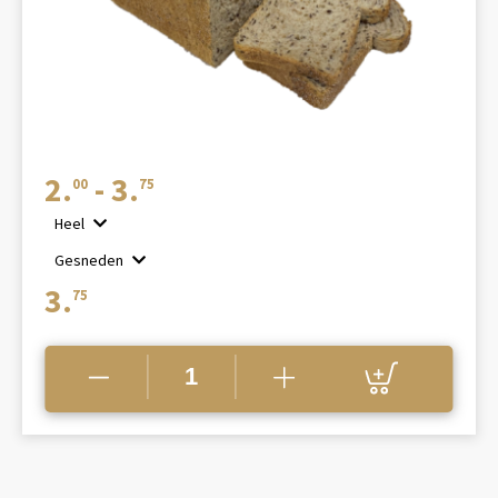
Prijsklasse:
2.
-
3.
00
75
€2.00
Heel
tot
Gesneden
€3.75
3.
75