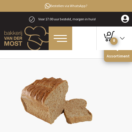
Bestellen via WhatsApp?
Voor 17:00 uur besteld, morgen in huis!
0
Home
Brood
Volkorenbrood
Fijn volkoren knip
Assortiment