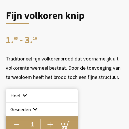
Fijn volkoren knip
Prijsklasse:
1.
-
3.
65
10
€1.65
Traditioneel fijn volkorenbrood dat voornamelijk uit
volkorentarwemeel bestaat. Door de toevoeging van
tot
tarwebloem heeft het brood toch een fijne structuur.
€3.10
Heel
Gesneden
Fijn
volkoren
knip