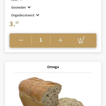
tot
Gesneden
€3.35
Ongedecoreerd
3.
35
Omega