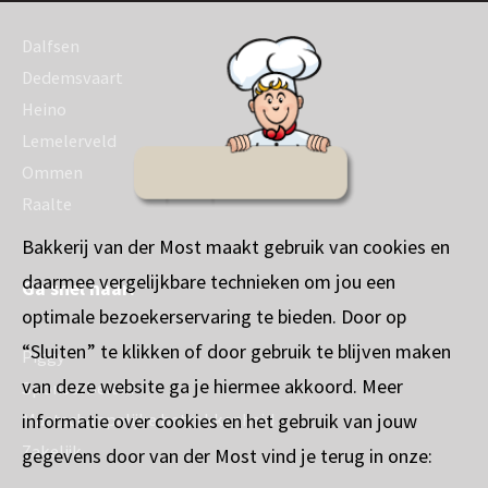
Dalfsen
Dedemsvaart
Heino
Lemelerveld
Ommen
Raalte
Bakkerij van der Most maakt gebruik van cookies en
daarmee vergelijkbare technieken om jou een
Ga snel naar:
optimale bezoekerservaring te bieden. Door op
“Sluiten” te klikken of door gebruik te blijven maken
Piggy
van deze website ga je hiermee akkoord. Meer
Sponsorbeleid
informatie over cookies en het gebruik van jouw
Maatschappelijke betrokkenheid
Zakelijk
gegevens door van der Most vind je terug in onze: