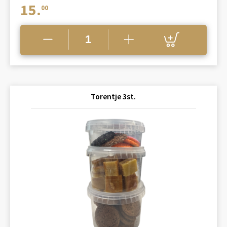
15.
00
Torentje 3st.