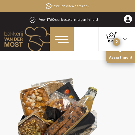
Bestellen via WhatsApp?
Voor 17:00 uur besteld, morgen in huis!
0
Home
Geschenken
Luxe mand XL
Assortiment