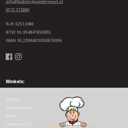
info@bakkerijvandermost.nl
0572 372880
KvK: 62513486
BTW: NL 854847650B01
IBAN: NL23RABO0300876084
Winkels:
Dalfsen
Dedemsvaart
Heino
Lemelerveld