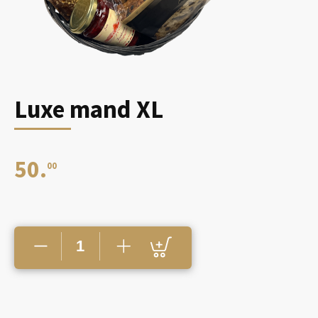
Luxe mand XL
50.
00
Luxe
mand
XL
aantal