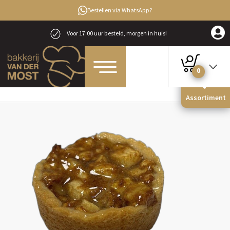
Bestellen via WhatsApp?
Voor 17:00 uur besteld, morgen in huis!
0
Home
Gebak & Koeken
Koeken
Appelkoek
Assortiment