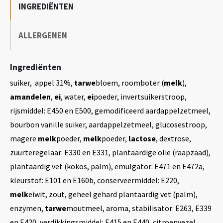
INGREDIËNTEN
ALLERGENEN
Ingrediënten
suiker, appel 31%,
tarwe
bloem, roomboter (
melk
),
amandelen
,
ei
, water,
ei
poeder, invertsuikerstroop,
rijsmiddel: E450 en E500, gemodificeerd aardappelzetmeel,
bourbon vanille suiker, aardappelzetmeel, glucosestroop,
magere
melk
poeder,
melk
poeder,
lactose
, dextrose,
zuurteregelaar: E330 en E331, plantaardige olie (raapzaad),
plantaardig vet (kokos, palm), emulgator: E471 en E472a,
kleurstof: E101 en E160b, conserveermiddel: E220,
melk
eiwit, zout, geheel gehard plantaardig vet (palm),
enzymen,
tarwe
moutmeel, aroma, stabilisator: E263, E339
en E420, verdikkingsmiddel: E415 en E440, citroenvezel