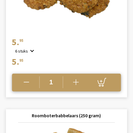
5.
95
6 stuks
5.
95
Roomboterbabbelaars (250 gram)