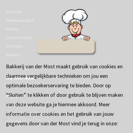
Dalfsen
Dedemsvaart
Heino
Lemelerveld
Ommen
Raalte
Bakkerij van der Most maakt gebruik van cookies en
daarmee vergelijkbare technieken om jou een
Ga snel naar:
optimale bezoekerservaring te bieden. Door op
“Sluiten” te klikken of door gebruik te blijven maken
Piggy
van deze website ga je hiermee akkoord. Meer
Sponsorbeleid
informatie over cookies en het gebruik van jouw
Maatschappelijke betrokkenheid
Zakelijk
gegevens door van der Most vind je terug in onze: