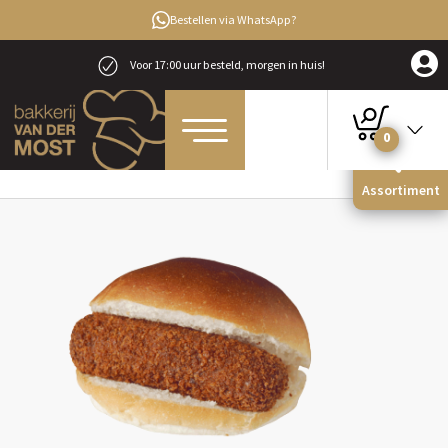
Bestellen via WhatsApp?
Voor 17:00 uur besteld, morgen in huis!
0
Home
Lunch & lekkernij
Tussendoortjes
Broodje Kwekkeboom kroket
Assortiment