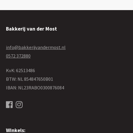
Bakkerij van der Most
info@bakkerijvandermost.nl
0572 372880
KvK: 62513486
BTW: NL 854847650B01
IBAN: NL23RABO0300876084
Winkels: