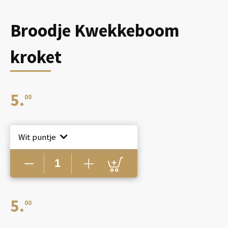
Broodje Kwekkeboom
kroket
5.
00
Wit puntje
Broodje
Kwekkeboom
kroket
aantal
5.
00