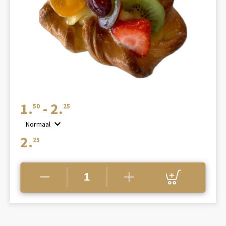
Prijsklasse:
1.
-
2.
50
25
€1.50
Normaal
tot
2.
25
€2.25