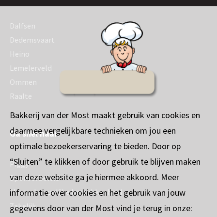
Dalfsen
Dedemsvaart
Heino
Lemelerveld
Ommen
Raalte
Bakkerij van der Most maakt gebruik van cookies en
daarmee vergelijkbare technieken om jou een
Ga snel naar:
optimale bezoekerservaring te bieden. Door op
“Sluiten” te klikken of door gebruik te blijven maken
Piggy
van deze website ga je hiermee akkoord. Meer
Sponsorbeleid
informatie over cookies en het gebruik van jouw
Maatschappelijke betrokkenheid
Zakelijk
gegevens door van der Most vind je terug in onze: